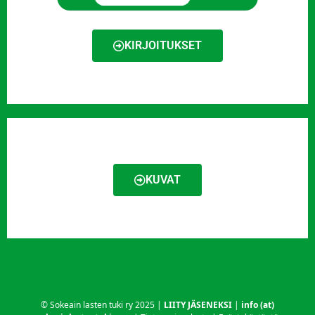
KIRJOITUKSET
KUVAT
© Sokeain lasten tuki ry 2025 |
LIITY JÄSENEKSI
|
info (at)