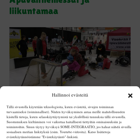
liikuntamaa
Hallinnoi evästeitä
Tällä sivustolla käytetään teknologioita, kuten evästeitä, sivujen toiminnan
turvaamiseksi (toiminnalliset). Niiden hyväksyminen antaa meille mahdollisuuden
käsitellä tietoja, kuten selauskäyttäytymistä tai yksilöllisiä tunnuksia tällä sivustolla.
Villa Hauki
Suostumuksen kieltäminen voi vaikuttaa haitallisesti tiettyihin ominaisuuksiin ja
toimintoihin. Sinun täytyy hyväksyä SOME-INTEGRAATIO, jos haluat nähdä sivuilla
sosiaalisen median linkityksiä (esim. Youtube-videoita). Katso lisätietoja
evästekäytännöistämme "Evästekäytäntö"-linkistä.