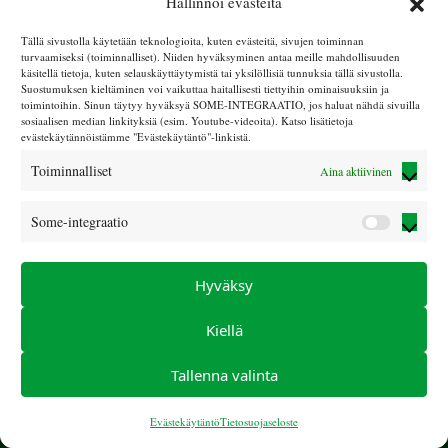
Hallinnoi evästeitä
Joulupukin maa
Tällä sivustolla käytetään teknologioita, kuten evästeitä, sivujen toiminnan
turvaamiseksi (toiminnalliset). Niiden hyväksyminen antaa meille mahdollisuuden
käsitellä tietoja, kuten selauskäyttäytymistä tai yksilöllisiä tunnuksia tällä sivustolla.
Suostumuksen kieltäminen voi vaikuttaa haitallisesti tiettyihin ominaisuuksiin ja
toimintoihin. Sinun täytyy hyväksyä SOME-INTEGRAATIO, jos haluat nähdä sivuilla
sosiaalisen median linkityksiä (esim. Youtube-videoita). Katso lisätietoja
Möhkö
evästekäytännöistämme "Evästekäytäntö"-linkistä.
Toiminnalliset
Aina aktiivinen
Some-integraatio
Some-
Joulupukinmaa 21 –
integraa
24.11.2021
Hyväksy
Kiellä
Tallenna valinta
© Sokeain lasten tuki ry 2025 |
LIITY JÄSENEKSI
|
info (at)
sokeainlastentuki.com
|
Tietosuojaseloste
|
Evästekäytäntö
Evästekäytäntö
Tietosuojaseloste