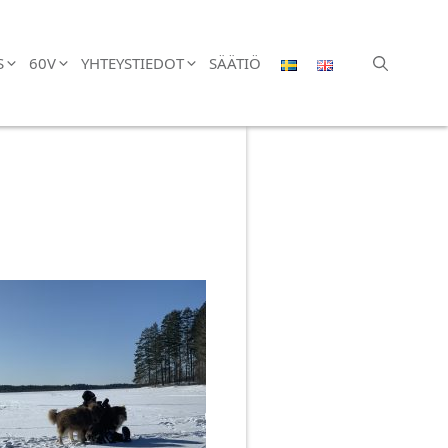
S
60V
YHTEYSTIEDOT
SÄÄTIÖ