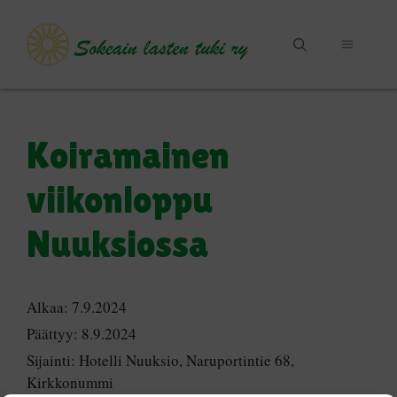
Siirry
sisältöön
VALIKKO
Koiramainen
viikonloppu
Nuuksiossa
Alkaa:
7.9.2024
Päättyy:
8.9.2024
Sijainti:
Hotelli Nuuksio, Naruportintie 68,
Kirkkonummi