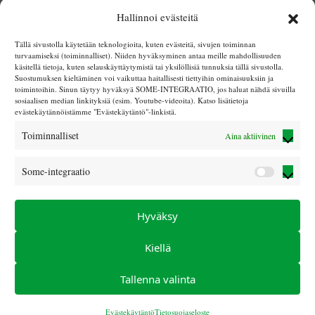
| Tapahtumat | Syyskuu
Hallinnoi evästeitä
Jos pohdit koiranhankintaa ja haluat tavata perheitä,
Tällä sivustolla käytetään teknologioita, kuten evästeitä, sivujen toiminnan
turvaamiseksi (toiminnalliset). Niiden hyväksyminen antaa meille mahdollisuuden
jossa on jo koira kannattaa osallistua tähän
käsitellä tietoja, kuten selauskäyttäytymistä tai yksilöllisiä tunnuksia tällä sivustolla.
viikonloppuun. Paikalla on kaverikoiria ja kuulet
Suostumuksen kieltäminen voi vaikuttaa haitallisesti tiettyihin ominaisuuksiin ja
toimintoihin. Sinun täytyy hyväksyä SOME-INTEGRAATIO, jos haluat nähdä sivuilla
perheiden kokemuksia ja näkemyksiä kaverikoirista.
sosiaalisen median linkityksiä (esim. Youtube-videoita). Katso lisätietoja
evästekäytännöistämme "Evästekäytäntö"-linkistä.
Viikonloppu järjestetään perinteisesti Hotelli
Nuuksiossa. Aloitamme lauantaina kello 10 ja
Toiminnalliset
Aina aktiivinen
päätämme yhteisen viikonlopun sunnuntaina
lounaaseen. Mukaan mahtuu vielä 2 perhettä.
Some-integraatio
Some-
Viimeinen ilmoittautumispäivä viikonloppuun
integraa
7.8.2024
Hyväksy
Kiellä
HAE LOMAA
Tallenna valinta
© Sokeain lasten tuki ry 2025 |
LIITY JÄSENEKSI
|
info (at)
sokeainlastentuki.com
|
Tietosuojaseloste
|
Evästekäytäntö
Evästekäytäntö
Tietosuojaseloste