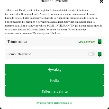
Hallinnoi evästeitä
Lemmenjoen lomalla nautimme luonnosta. Yöpymiset
Tällä sivustolla käytetään teknologioita, kuten evästeitä, sivujen toiminnan
turvaamiseksi (toiminnalliset). Niiden hyväksyminen antaa meille mahdollisuuden
hotelli Korpikartanossa, josta käsin teemme
käsitellä tietoja, kuten selauskäyttäytymistä tai yksilöllisiä tunnuksia tällä sivustolla.
päiväretkiä Lemmenjoen erikohteisiin. Loma on
Suostumuksen kieltäminen voi vaikuttaa haitallisesti tiettyihin ominaisuuksiin ja
toimintoihin. Sinun täytyy hyväksyä SOME-INTEGRAATIO, jos haluat nähdä sivuilla
puolihoitoloma.
sosiaalisen median linkityksiä (esim. Youtube-videoita). Katso lisätietoja
evästekäytännöistämme "Evästekäytäntö"-linkistä.
Loma täynnä.
Toiminnalliset
Aina aktiivinen
Some-integraatio
Some-
integraa
Hyväksy
Kiellä
Tallenna valinta
© Sokeain lasten tuki ry 2025 |
LIITY JÄSENEKSI
|
info (at)
sokeainlastentuki.com
|
Tietosuojaseloste
|
Evästekäytäntö
Evästekäytäntö
Tietosuojaseloste