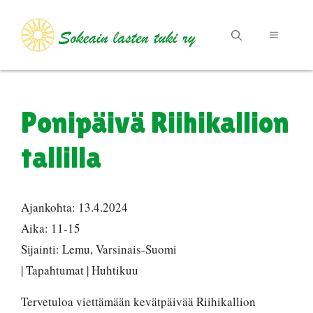
Siirry
sisältöön
VALIKKO
Ponipäivä Riihikallion
tallilla
Ajankohta:
13.4.2024
Aika:
11-15
Sijainti:
Lemu, Varsinais-Suomi
| Tapahtumat | Huhtikuu
Tervetuloa viettämään kevätpäivää Riihikallion