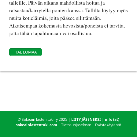
talleille. Päivän aikana mahdollista hoitaa ja
ratsastaa/kärrytellä ponien kanssa. Tallilta löytyy myös
muita kotieläimiä, joita pääsee silittämään.
Aikaisempaa kokemusta hevosista/poneista ei tarvita,
jotta tähän tapahtumaan voi osallistua.
HAE LOMAA
© Sokeain lasten tuki ry 2025 |
LIITY JÄSENEKSI
|
info (at)
sokeainlastentuki.com
|
Tietosuojaseloste
|
Evästekäytäntö