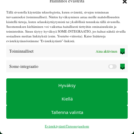
Hallinnoi evästeitä
Tapahtuma suunnattu ensisijaisesti uusille perheille.
Tällä sivustolla käytetään teknologioita, kuten evästeitä, sivujen toiminnan
turvaamiseksi (toiminnalliset). Niiden hyväksyminen antaa meille mahdollisuuden
Tapahtuma toteutetaan yhteistyössä Näkövammaiset
käsitellä tietoja, kuten selauskäyttäytymistä tai yksilöllisiä tunnuksia tällä sivustolla.
lapset ry:n kanssa.
Suostumuksen kieltäminen voi vaikuttaa haitallisesti tiettyihin ominaisuuksiin ja
toimintoihin. Sinun täytyy hyväksyä SOME-INTEGRAATIO, jos haluat nähdä sivuilla
Ilmoittautumiset:
sosiaalisen median linkityksiä (esim. Youtube-videoita). Katso lisätietoja
evästekäytännöistämme "Evästekäytäntö"-linkistä.
www.silmatera.fi/tapahtuma/silmatera viikonloppu
Toiminnalliset
Aina aktiivinen
Some-integraatio
Some-
integraa
Hyväksy
Kiellä
Tallenna valinta
© Sokeain lasten tuki ry 2025 |
LIITY JÄSENEKSI
|
info (at)
sokeainlastentuki.com
|
Tietosuojaseloste
|
Evästekäytäntö
Evästekäytäntö
Tietosuojaseloste