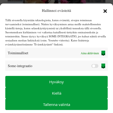
Hallinnoi evästeitä
Tällä sivustolla käytetään teknologioita, kuten evästeitä, sivujen toiminnan
turvaamiseksi (toiminnalliset). Niiden hyväksyminen antaa meille mahdollisuuden
käsitellä tietoja, kuten selauskäyttäytymistä tai yksilöllisiä tunnuksia tällä sivustolla.
Suostumuksen kieltäminen voi vaikuttaa haitallisesti tiettyihin ominaisuuksiin ja
toimintoihin. Sinun täytyy hyväksyä SOME-INTEGRAATIO, jos haluat nähdä sivuilla
Pyhätunturi, lasketteluloma
sosiaalisen median linkityksiä (esim. Youtube-videoita). Katso lisätietoja
evästekäytännöistämme "Evästekäytäntö"-linkistä.
Toiminnalliset
Aina aktiivinen
Some-integraatio
Some-
integraa
Hyväksy
Kiellä
Tallenna valinta
© Sokeain lasten tuki ry 2025 |
LIITY JÄSENEKSI
|
info (at)
sokeainlastentuki.com
|
Tietosuojaseloste
|
Evästekäytäntö