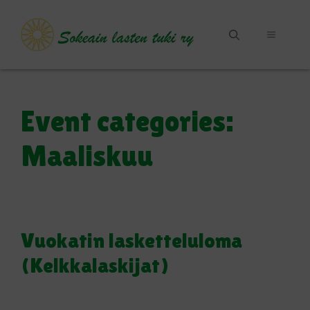
Siirry
sisältöön
VALIKKO
Event categories:
Maaliskuu
Vuokatin lasketteluloma
(Kelkkalaskijat)